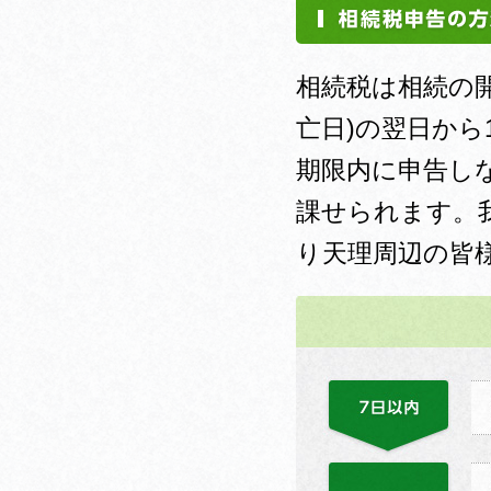
相続税は相続の
亡日)の翌日か
期限内に申告し
課せられます。
り天理周辺の皆