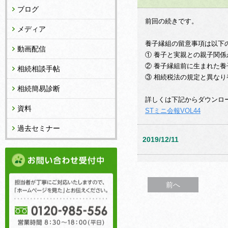
ブログ
前回の続きです。
メディア
養子縁組の留意事項は以下
動画配信
① 養子と実親との親子関
② 養子縁組前に生まれた
相続相談手帖
③ 相続税法の規定と異な
相続簡易診断
詳しくは下記からダウンロ
資料
STミニ会報VOL44
過去セミナー
2019/12/11
前へ