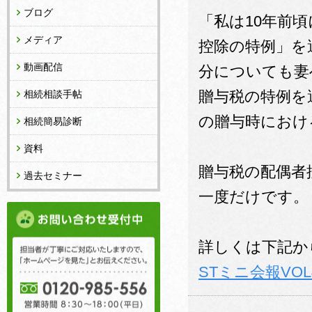
ブログ
「私は10年前
メディア
控除の特例」を
動画配信
分についても妻
贈与税の特例を
相続相談手帖
の贈与時における
相続簡易診断
資料
贈与税の配偶者
過去セミナー
一度だけです。
詳しくは下記か
STミニ会報VOL