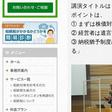
講演タイトルは
ポイントは、
① まずは株価
② 経営者は遺
③ 納税猶予制
る」