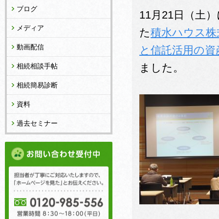
ブログ
11月21日（
メディア
た
積水ハウス株
動画配信
と信託活用の資
ました。
相続相談手帖
相続簡易診断
資料
過去セミナー